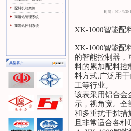
配料机箱案例
时间：2014/6/30 17
商混站管理系统
商混站控制系统
XK-1000智能
XK-1000智
的智能控制器，
典型客户
料的累加配料控
料方式,广泛用
工等行业。
该表采用铝合金
示，视角宽。全
和多重抗干扰措施
且非常适合各种