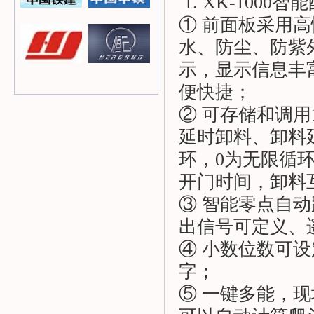
1. XK-100
① 前面板采用
水、防尘、防紫
示，显示信息丰
便快捷；
② 可存储和调
延时卸料、卸料延
环，0为无限循
开门时间，卸料
③ 智能零点自
出信号可定义、
④ 小数位数可设
字；
⑤ 一键多能，