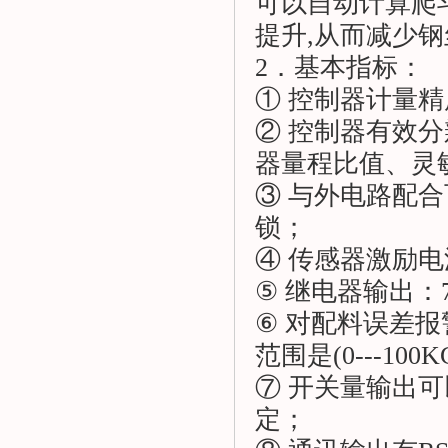
可以自动计算爬
提升,从而减少钢
2．基本指标：
① 控制器计量精
② 控制器有效分辨
器量程比值、灵
③ 与外电路配
锁；
④ 传感器激励电源：
⑤ 继电器输出：7
⑥ 对配料误差
范围是(0---100K
⑦ 开关量输出
定；