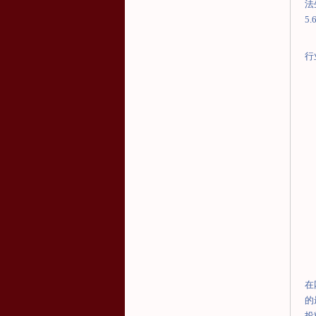
法
5.
行
在
的
投