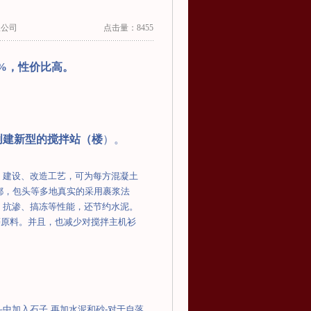
限公司
点击量：8455
0%，
性价比高。
创建新型的搅拌站（楼
）。
）建设、改造工艺，可为每方混凝土
都，包头等多地真实的
采用裹浆法
、抗渗、搞冻等性能，还节约水泥。
等原料。并且，也减少对搅拌主机衫
斗中加入石子
,
再加水泥和砂
-
对于自落