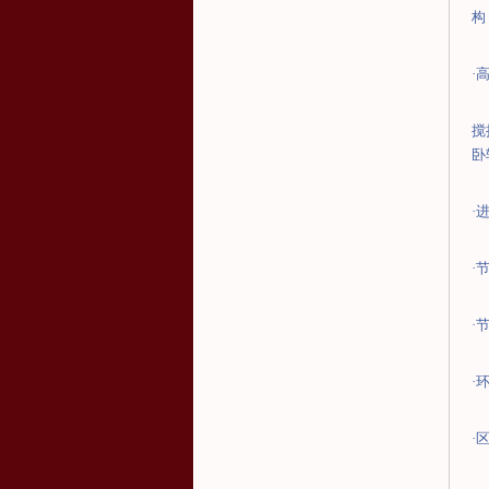
构
·
搅
卧
·
·
·
·
·