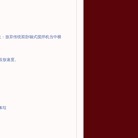
大：放弃传统双卧轴式搅拌机当中横
投放速度。
体垃