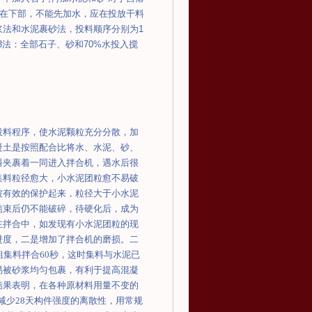
在下部，不能先加水，应在投放干料
浆法和水泥裹砂法，投料顺序分别为
1
3
法：全部石子、砂和
70%
水投入搅
投料程序，使水泥颗粒充分分散，加
凝土是按照配合比将水、水泥、砂、
料夹裹着一同进入拌合机，遇水后很
集料粒径愈大，小水泥团粒愈不易破
被有效的保护起来，粒径大于小水泥
结束后仍不能破碎，待硬化后，成为
在拌合中，如发现有小水泥团粒的现
进度，二是增加了拌合机的磨损。
二
粗集料拌合
60
秒，这时集料与水泥已
易被砂浆均匀包裹，有利于提高混凝
结果表明，在各种原材料用量不变的
减少
28
天构件强度的离散性，用常规