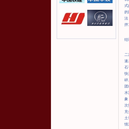
式
的
法
拌
结
二
速
石
快
碎
团
水
象
次
充
土
情