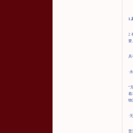
1.
2.
要
具
·
“
着
物
·
普