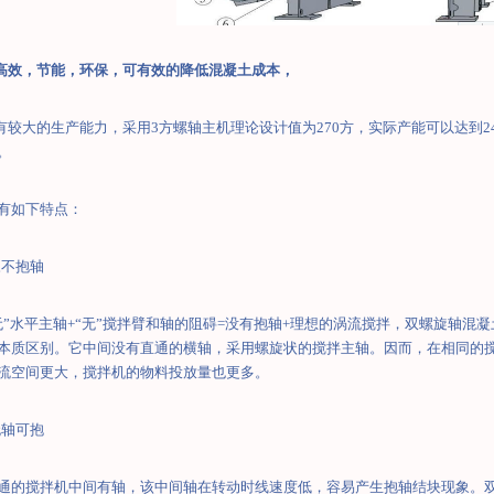
高效，节能，环保，可有效的降低混凝土成本，
有较大的生产能力，采用
3
方螺轴主机理论设计值为
270
方，实际产能可以达到
2
。
有如下特点：
永不抱轴
无
”
水平主轴
+
“
无
”
搅拌臂和轴的阻碍
=
没有抱轴
+
理想的涡流搅拌，
双螺旋轴混凝
本质区别。它中间没有直通的横轴，采用螺旋状的搅拌主轴。因而，在相同的
流空间更大，搅拌机的物料投放量也更多。
无轴可抱
通的搅拌机中间有轴，该中间轴在转动时线速度低，容易产生抱轴结块现象。