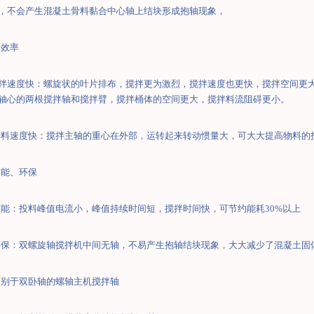
，不会产生混凝土骨料黏合中心轴上结块形成抱轴现象，
高效率
拌速度快：螺旋状的叶片排布，搅拌更为激烈，搅拌速度也更快，
搅拌空间更
轴心的两根搅拌轴和搅拌臂，搅拌桶体的空间更大，搅拌料流阻碍更小。
进料速度快：搅拌主轴的重心在外部，运转起来转动惯量大，可大大提高物料的
节能、环保
节能：投料峰值电流小，峰值持续时间短，搅拌时间快，可节约能耗
30%
以上
环保：双螺旋轴搅拌机中间无轴，不易产生抱轴结块现象，大大减少了混凝土固
区别于双卧轴的螺轴主机搅拌轴