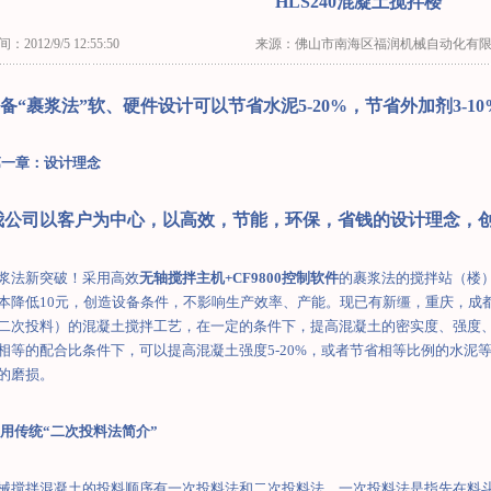
HLS240混凝土搅拌楼
：2012/9/5 12:55:50
来源：佛山市南海区福润机械自动化有
备“裹浆法”软、硬件设计
可以节省水泥
5-20%，
节省外加剂
3-1
第一章：设计理念
我公司以客户为中心，以高效，节能，环保，省钱的设计理念，
浆法新突破！采用高效
无轴搅拌主机
+CF9800
控制软件
的裹浆法的搅拌站（楼
本降低
10
元，创造设备条件，不影响生产效率、产能。现已有新缰，重庆，成
二次投料）的混凝土搅拌工艺，在一定的条件下，提高混凝土的密实度、强度
相等的配合比条件下，可以提高混凝土强度
5-20%
，或者节省相等比例的水泥
的磨损。
用传统“二次投料法简介”
械搅拌混凝土的投料顺序有一次投料法和二次投料法，
一次投料法是指先在料