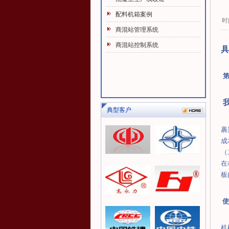
配料机箱案例
时间
商混站管理系统
商混站控制系统
具
典型客户
裹
成
（
在
板
使
机