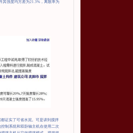
件其强度均方差为
21.3%
，离散率为
据都证实了可省水泥。可是讲到搅拌
的控制系统和双卧轴主机在使用二次
轴搅拌主机从它的搅拌模式，搅拌很