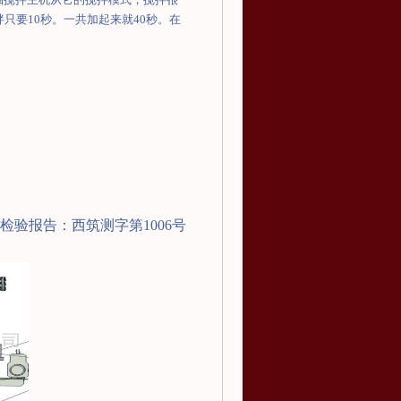
拌只要
10
秒。一共加起来就
40
秒。在
检验报告：西筑测字第
1006
号