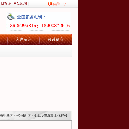
定制系统
|
网站地图
|
会员中心
客户留言
联系福润
福润新闻
>>
公司新闻
>>HLS240混凝土搅拌楼