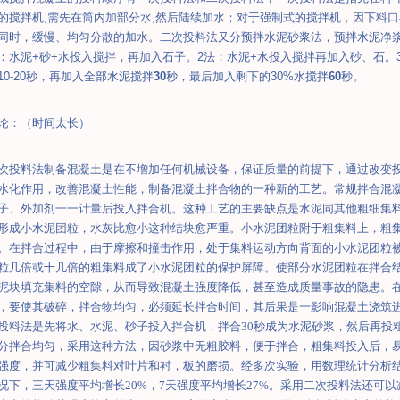
的搅拌机
,
需先在筒内加部分水
,
然后陆续加水；对于强制式的搅拌机，因下料口
同时，缓慢、均匀分散的加水。
二次投料法又分预拌水泥砂浆法，预拌水泥净
：水泥
+
砂
+
水投入搅拌，再加入石子。
2
法：水
泥
+
水投入搅拌再加入砂、石。
10-20
秒，再加入全部水泥搅拌
30
秒，最后加入剩下的
30%
水搅拌
60
秒。
论：（时间太长）
次投料法制备混凝土是在不增加任何机械设备，保证质量的前提下，通过改变
水化作用，改善混凝土性能，制备混凝土拌合物的一种新的工艺。常规拌合混
子、外加剂一一计量后投入拌合机。这种工艺的主要缺点是水泥同其他粗细集
形成小水泥团粒，水灰比愈小这种结块愈严重。小水泥团粒附于粗集料上，粗
。在拌合过程中，由于摩擦和撞击作用，处于集料运动方向背面的小水泥团粒
粒几倍或十几倍的粗集料成了小水泥团粒的保护屏障。使部分水泥团粒在拌合
泥块填充集料的空隙，从而导致混凝土强度降低，甚至造成质量事故的隐患。
，要使其破碎，拌合物均匀，必须延长拌合时间，其后果是一影响混凝土浇筑
投料法是先将水、水泥、砂子投入拌合机，拌合
30
秒成为水泥砂浆，然后再投
分拌合均匀，采用这种方法，因砂浆中无粗胶料，便于拌合，粗集料投入后，
强度，并可减少粗集料对叶片和衬，
板的磨损。经多次实验，用数理统计分析
况下，三天强度平均增长
20%
，
7
天强度平均增长
27%
。采用二次投料法还可以