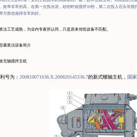
，效率非常的高，在第一次投水泥，砂的时候搅拌
30
秒，第二次投入石头等搅
率方面也做得非常的好。
浆法工艺成熟，为业内专家所认同，只是原来传统设备不匹配。
型裹浆法设备简介
效无轴搅拌主机
利号为：
200810071636.X.200820145336.7
的新式螺轴主机，
国家