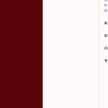
快
效
裹
新
高
专