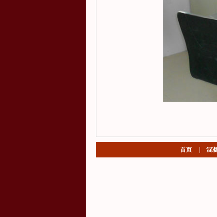
首页
|
混