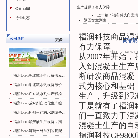
生产提供了有力保障
公司新闻
上一篇：
福润科技商品混凝
行业动态
返回文章列表
福润科技
商品混
公司新闻
更多
商品混
有力保障
时间：2014/7/21 17
从2007年开始
入到混凝土生产
断研发商品混凝
福润foron湖北减水剂设备供应...
式为核心和基础
福润foron湖北减水剂设备报价...
生产，升级到混
福润foron广东减水剂生产线控...
福润foron减水剂自动化生产控...
于是就有了福润科
福润foron荆州生产减水剂设备...
们一直致力于混
福润foron聚羧酸生产设备，踏...
混凝土生产的自
福润foron混凝土外加剂的复配...
福润科技CF98