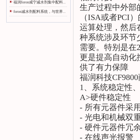
福润foron咸宁减水剂集中配料...
生产过程中外部
foron减水剂配料系统，与世界...
（ISA或者PC
运算处理，然后
种系统涉及环节
需要。特别是在2
更是提高自动化
供了有力保障
福润科技CF98
1、系统稳定性
A>硬件稳定性
- 所有元器件采
- 光电和机械双
- 硬件元器件冗
- 在线声光报警