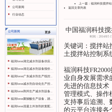
上一篇：
福润科技搅拌站控
公司新闻
返回文章列表
行业动态
中国福润科技
搅
公司新闻
更多
时间：2014/8/5 17
关键词：
搅拌站
土
搅拌站控制系
福润foron湖北减水剂设备供应...
福润科技FR2000
福润foron湖北减水剂设备报价...
业自身发展需求
福润foron广东减水剂生产线控...
福润foron减水剂自动化生产控...
先进的信息技术
福润foron荆州生产减水剂设备...
管理模式、操作
福润foron聚羧酸生产设备，踏...
支持事后追溯、
福润foron混凝土外加剂的复配...
的云平台连接各