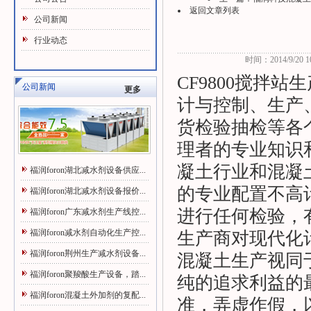
返回文章列表
公司新闻
行业动态
时间：2014/9/20 10
CF9800搅拌
公司新闻
更多
计与控制、生产
货检验抽检等各
理者的专业知识
凝土行业和混凝
福润foron湖北减水剂设备供应...
的专业配置不高
福润foron湖北减水剂设备报价...
进行任何检验，有
福润foron广东减水剂生产线控...
福润foron减水剂自动化生产控...
生产商对现代化
福润foron荆州生产减水剂设备...
混凝土生产视同
福润foron聚羧酸生产设备，踏...
纯的追求利益的
福润foron混凝土外加剂的复配...
准，弄虚作假，