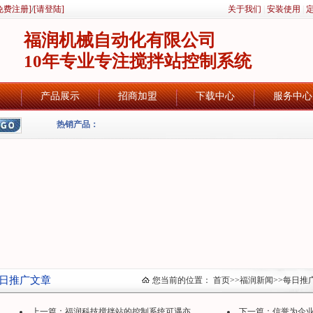
免费注册]
/
[请登陆]
关于我们
|
安装使用
|
福润机械自动化有限公司
10年专业专注搅拌站控制系统
产品展示
招商加盟
下载中心
服务中心
热销产品：
日推广文章
您当前的位置：
首页
>>
福润新闻
>>
每日推
上一篇：
福润科技搅拌站的控制系统可遇亦...
下一篇：
信誉为企业之