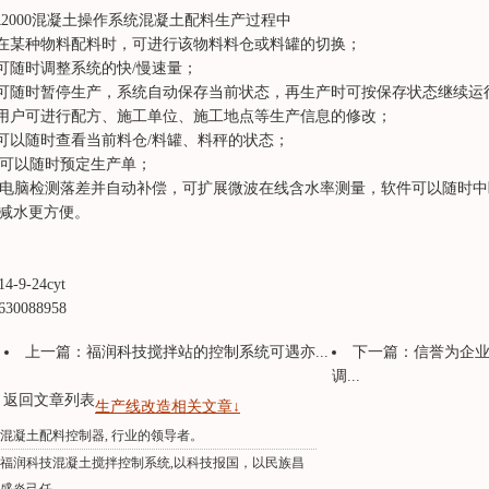
R2000混凝土操作系统混凝土配料生产过程中
.在某种物料配料时，可进行该物料料仓或料罐的切换；
.可随时调整系统的快/慢速量；
.可随时暂停生产，系统自动保存当前状态，再生产时可按保存状态继续运
.用户可进行配方、施工单位、施工地点等生产信息的修改；
.可以随时查看当前料仓/料罐、料秤的状态；
. 可以随时预定生产单；
. 电脑检测落差并自动补偿，可扩展微波在线含水率测量，软件可以随时
减水更方便。
14-9-24cyt
630088958
上一篇：
福润科技搅拌站的控制系统可遇亦...
下一篇：
信誉为企业之
调...
返回文章列表
生产线改造相关文章↓
混凝土配料控制器, 行业的领导者。
福润科技混凝土搅拌控制系统,以科技报国，以民族昌