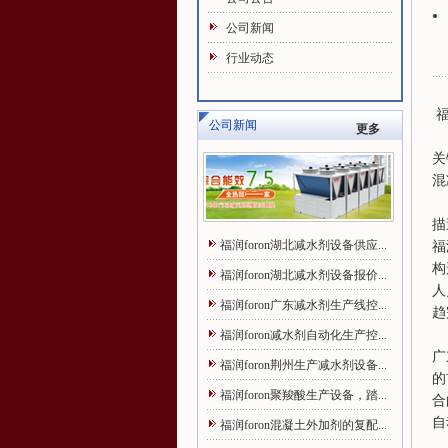
公司新闻
行业动态
福
公司新闻
更多
关
混
描
福润foron湖北减水剂设备供应...
福
构
福润foron湖北减水剂设备报价...
人
福润foron广东减水剂生产线控...
趋
福润foron减水剂自动化生产控...
广
福润foron荆州生产减水剂设备...
的
福润foron聚羧酸生产设备，踏...
合
自
福润foron混凝土外加剂的复配...