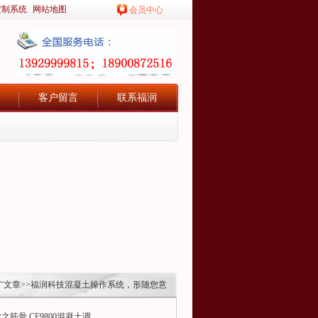
定制系统
|
网站地图
|
会员中心
客户留言
联系福润
广文章
>>福润科技混凝土操作系统，形随您意
筋骨,CF9800混凝土调...