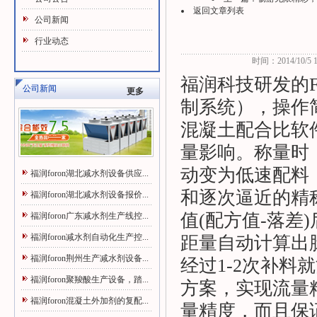
返回文章列表
公司新闻
行业动态
时间：2014/10/5 14
福润科技研发的F
公司新闻
更多
制系统），操作简
混凝土配合比软
量影响。称量时
动变为低速配料，
福润foron湖北减水剂设备供应...
和逐次逼近的精
福润foron湖北减水剂设备报价...
值(配方值-落差
福润foron广东减水剂生产线控...
福润foron减水剂自动化生产控...
距量自动计算出
福润foron荆州生产减水剂设备...
经过1-2次补料
福润foron聚羧酸生产设备，踏...
方案，实现流量
福润foron混凝土外加剂的复配...
量精度，而且保