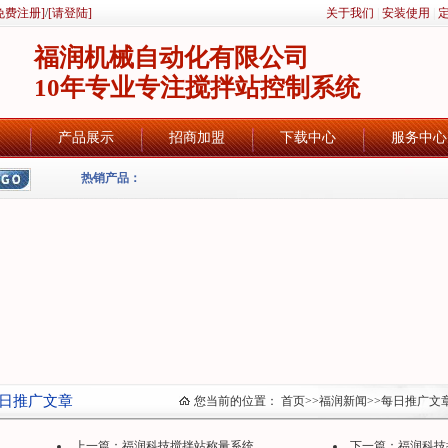
免费注册]
/
[请登陆]
关于我们
|
安装使用
|
福润机械自动化有限公司
10年专业专注搅拌站控制系统
产品展示
招商加盟
下载中心
服务中心
热销产品：
日推广文章
您当前的位置：
首页
>>
福润新闻
>>
每日推广文
上一篇：
福润科技搅拌站称量系统
下一篇：
福润科技