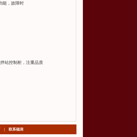
断功能，故障时
搅拌站控制柜，注重品质
言
|
联系福润