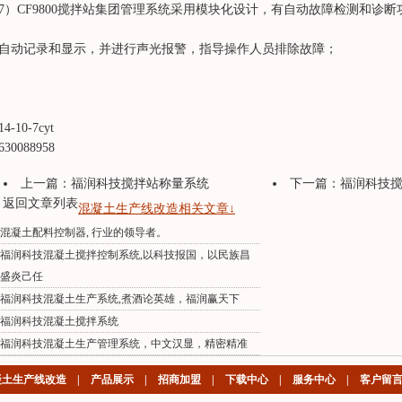
7）CF9800搅拌站集团管理系统采用模块化设计，有自动故障检测和诊
自动记录和显示，并进行声光报警，指导操作人员排除故障；
14-10-7cyt
630088958
上一篇：
福润科技搅拌站称量系统
下一篇：
福润科技
返回文章列表
混凝土生产线改造相关文章↓
混凝土配料控制器, 行业的领导者。
福润科技混凝土搅拌控制系统,以科技报国，以民族昌
盛炎己任
福润科技混凝土生产系统,煮酒论英雄，福润赢天下
福润科技混凝土搅拌系统
福润科技混凝土生产管理系统，中文汉显，精密精准
凝土生产线改造
|
产品展示
|
招商加盟
|
下载中心
|
服务中心
|
客户留