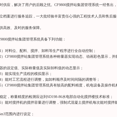
时供应，解决了用户的后顾之忧。CF9800搅拌站集团管理系统一经售出
立档案进行服务追踪，一大批经验丰富责任心强的工程技术人员和售后服
供高效、及时的服务保障。
F9800搅拌站集团管理系统具备下列功能：
1）对料位、配料、搅拌、卸料等生产程序进行全自动控制；
2）CF9800搅拌站集团管理系统各种称量器实现动态、动画彩色显示，
器的设定值、实际称量值及实际卸料值的动态显示；
3）能实现生产流程的模拟显示；
4）能对工艺流程进行调整，如卸料顺序及时间间隔的调整等；
5）CF9800搅拌站集团管理系统具有较高的配料精度，机电设备及操作
稳定，称量精度的检测应达到SD198-86水电部自动化搅拌楼技术标准；
6）能对搅拌机的搅拌容量进行调整，强制式混凝土搅拌机每次能对搅拌能力
.5m3范围内进行设定；