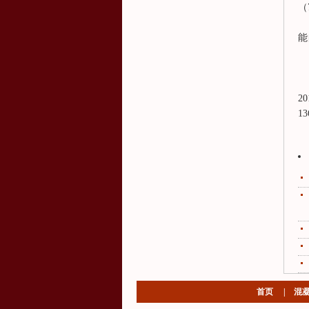
（
能
20
13
首页
|
混