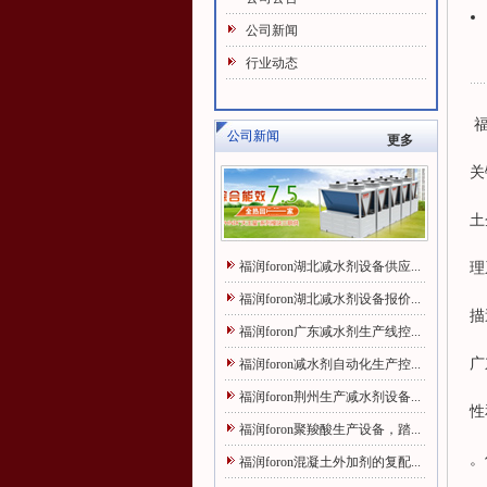
公司新闻
行业动态
福
公司新闻
更多
关
土
福润foron湖北减水剂设备供应...
理
福润foron湖北减水剂设备报价...
描
福润foron广东减水剂生产线控...
广
福润foron减水剂自动化生产控...
福润foron荆州生产减水剂设备...
性
福润foron聚羧酸生产设备，踏...
。
福润foron混凝土外加剂的复配...