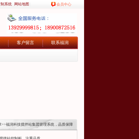
定制系统
|
网站地图
|
会员中心
客户留言
联系福润
章
>>福润科技搅拌站集团管理系统，品质保障
搅拌站控制柜，注重品质