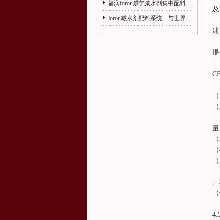
福润foron咸宁减水剂集中配料...
及
foron减水剂配料系统，与世界...
建
提
C
（
（
量
（
（
（
、
（
4