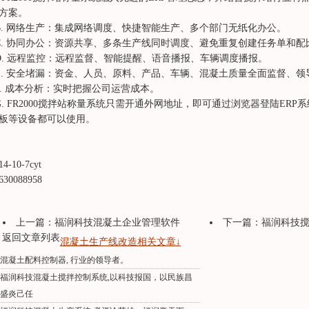
方案。
. 网络生产：集成网络调度、快捷智能生产、多个部门无纸化办公。
. 协同办公：资源共享、多条生产线同时调度、避免重复创建任务单和配
. 远程监控：远程监督、智能提醒、语音播报、车辆调度播报。
. 安全堵漏：资金、人员、原料、产品、车辆、混凝土质量全面监督、领
. 成本分析：实时把握公司运营成本。
. FR2000搅拌站称量系统只需开通外网地址，即可通过浏览器登陆ER
板等设备都可以使用。
14-10-7cyt
630088958
上一篇：
福润科技混凝土企业管理软件
下一篇：
福润科技搅
返回文章列表
混凝土生产线改造相关文章↓
混凝土配料控制器, 行业的领导者。
福润科技混凝土搅拌控制系统,以科技报国，以民族昌
盛炎己任