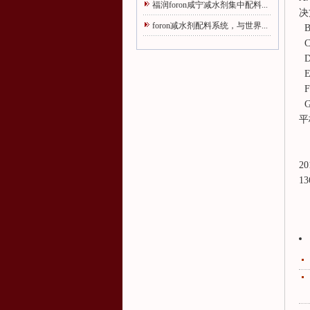
福润foron咸宁减水剂集中配料...
决
foron减水剂配料系统，与世界...
B
C
D
E
F
G
平
20
13