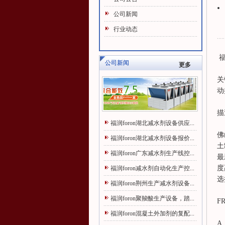
公司新闻
行业动态
福
公司新闻
更多
关
动
描
福润foron湖北减水剂设备供应...
佛
福润foron湖北减水剂设备报价...
土
福润foron广东减水剂生产线控...
最
度
福润foron减水剂自动化生产控...
选
福润foron荆州生产减水剂设备...
福润foron聚羧酸生产设备，踏...
F
福润foron混凝土外加剂的复配...
A