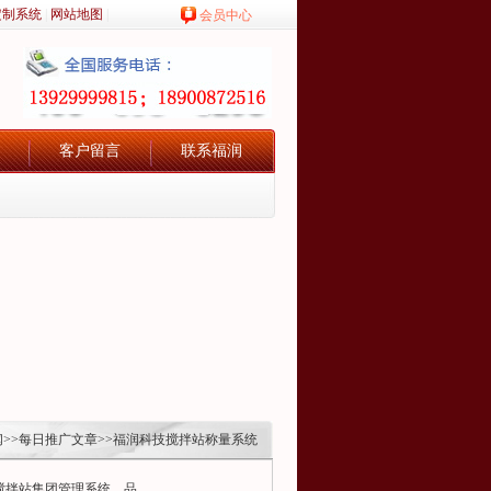
定制系统
|
网站地图
|
会员中心
客户留言
联系福润
闻
>>
每日推广文章
>>福润科技搅拌站称量系统
拌站集团管理系统，品...