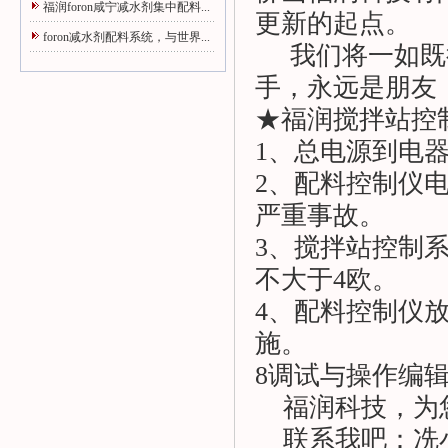
福润foron咸宁减水剂集中配料...
更新的起点。
foron减水剂配料系统，与世界...
我们将一如既往
手，永远是朋友
★福润
搅拌站控
1、总电源到电
2、配料控制仪
严重事故。
3、
搅拌站控制
不大于4欧。
4、配料控制仪
施。
8调试与操作编
福润科技，为
联系我吧：冼小姐：