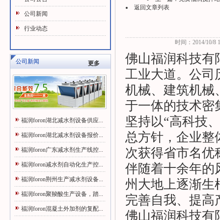
返回文章列表
公司新闻
行业动态
时间：2014/10/8 13
佛山福润科技有
公司新闻
更多
工业大道。公司
机械、建筑机械
于一体的技术密
坚持以“高科技
福润foron湖北减水剂设备供应...
总方针，企业整体
福润foron湖北减水剂设备报价...
次获得省市名优
福润foron广东减水剂生产线控...
福润foron减水剂自动化生产控...
伴随着十余年的
福润foron荆州生产减水剂设备...
州大地上逐渐生
福润foron聚羧酸生产设备，踏...
完善自我、提高
福润foron混凝土外加剂的复配...
佛山福润科技有