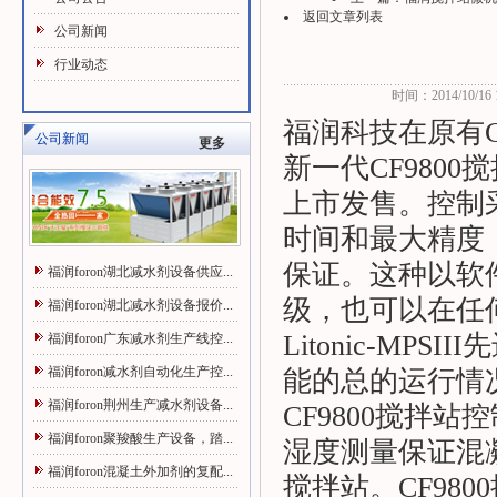
返回文章列表
公司新闻
行业动态
时间：2014/10/16 1
福润科技在原有CF
公司新闻
更多
新一代CF9800
搅
上市发售。控制
时间和最大精度
保证。这种以软
福润foron湖北减水剂设备供应...
级，也可以在任
福润foron湖北减水剂设备报价...
Litonic-M
福润foron广东减水剂生产线控...
福润foron减水剂自动化生产控...
能的总的运行情
福润foron荆州生产减水剂设备...
CF9800
搅拌站控
福润foron聚羧酸生产设备，踏...
湿度测量保证混
福润foron混凝土外加剂的复配...
搅拌站。CF9800