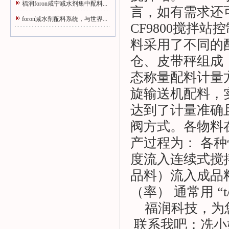
福润foron咸宁减水剂集中配料...
言，如有需求还
foron减水剂配料系统，与世界...
CF9800
搅拌站控
料采用了不同的
仓、皮带秤组成，C
态称量配料计量
旋输送机配料，
达到了计量准确
阀方式。各物料
产过程为： 各
度流入连续式搅
品料）流入成品
（率） 通常用 “t
福润科技，为
联系我吧：冼小姐：1