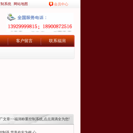
定制系统
|
网站地图
|
会员中心
客户留言
联系福润
广文章
>>福润称重控制系统,点点滴滴全为您!
制器,货真价实为根,心...