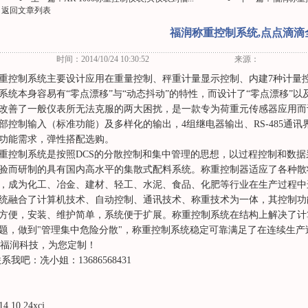
返回文章列表
福润称重控制系统,点点滴滴
时间：2014/10/24 10:30:52
来源：
重控制系统主要设计应用在重量控制、秤重计量显示控制、内建7种计量
系统本身容易有“零点漂移”与“动态抖动”的特性，而设计了“零点漂移”以
改善了一般仪表所无法克服的两大困扰，是一款专为荷重元传感器应用而
部控制输入（标准功能）及多样化的输出，4组继电器输出、RS-485通
功能需求，弹性搭配选购。
重控制系统是按照DCS的分散控制和集中管理的思想，以过程控制和数
验而研制的具有国内高水平的集散式配料系统。称重控制器适应了各种散
，成为化工、冶金、建材、轻工、水泥、食品、化肥等行业在生产过程中
统融合了计算机技术、自动控制、通讯技术、称重技术为一体，其控制功
方便，安装、维护简单，系统便于扩展。称重控制系统在结构上解决了计
题，做到"管理集中危险分散"，称重控制系统稳定可靠满足了在连续生产
润科技，为您定制！
系我吧：冼小姐：13686568431
14.10.24xcj