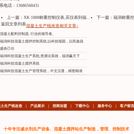
系电话：13686568431
上一篇：
XK 1000称重控制仪表,买仪表到福...
下一篇：
福润称重控制
返回文章列表
混凝土生产线改造相关文章↓
混凝土配料控制器, 行业的领导者。
福润科技混凝土搅拌控制系统,以科技报国，以民族昌
盛炎己任
福润科技混凝土生产系统,煮酒论英雄，福润赢天下
福润科技混凝土搅拌系统
福润科技混凝土生产管理系统，中文汉显，精密精准
凝土生产线改造
|
产品展示
|
招商加盟
|
下载中心
|
服务中心
|
客户留
十年专注减水剂生产设备、混凝土搅拌站生产制造，管理、控制技术