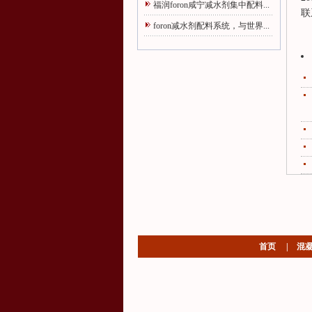
福润foron咸宁减水剂集中配料...
联
foron减水剂配料系统，与世界...
首页
|
混