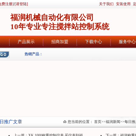
免费注册]
/
[请登陆]
关于我们
|
安装使用
|
福润机械自动化有限公司
10年专业专注搅拌站控制系统
产品展示
招商加盟
下载中心
服务中心
热销产品：
日推广文章
您当前的位置：
首页
>>
福润新闻
>>
每日推
上一篇：
XK 1000称重控制仪表,买仪表到福...
下一篇：
福润称重控