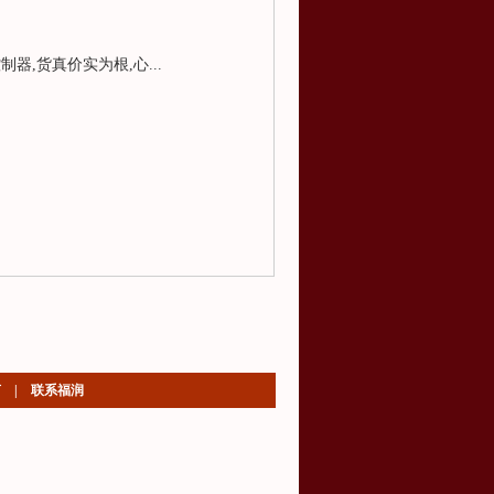
器,货真价实为根,心...
言
|
联系福润