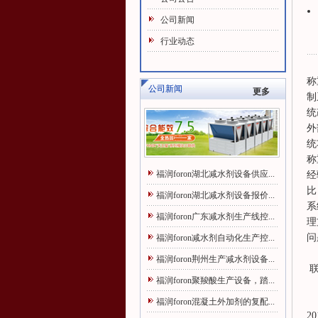
公司新闻
行业动态
称
公司新闻
更多
制
统
外
统
称
福润foron湖北减水剂设备供应...
经
比
福润foron湖北减水剂设备报价...
系
福润foron广东减水剂生产线控...
理
问
福润foron减水剂自动化生产控...
福
福润foron荆州生产减水剂设备...
联
福润foron聚羧酸生产设备，踏...
福润foron混凝土外加剂的复配...
20