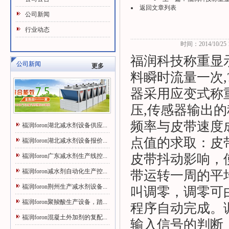
返回文章列表
公司新闻
行业动态
时间：2014/10/25 1
福润科技称重显
公司新闻
更多
料瞬时流量一次
器采用应变式称
压,传感器输出
频率与皮带速度
福润foron湖北减水剂设备供应...
点值的求取：皮
福润foron湖北减水剂设备报价...
皮带抖动影响，
福润foron广东减水剂生产线控...
福润foron减水剂自动化生产控...
带运转一周的平
福润foron荆州生产减水剂设备...
叫调零，调零可
福润foron聚羧酸生产设备，踏...
程序自动完成。
福润foron混凝土外加剂的复配...
输入信号的判断