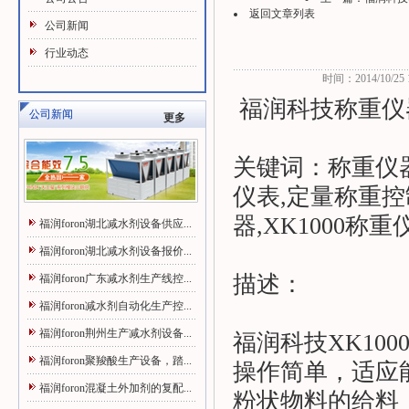
返回文章列表
公司新闻
行业动态
时间：2014/10/25 1
福润科技称重仪
公司新闻
更多
关键词：称重仪器
仪表,定量称重控制
器,XK1000称重
福润foron湖北减水剂设备供应...
福润foron湖北减水剂设备报价...
描述：
福润foron广东减水剂生产线控...
福润foron减水剂自动化生产控...
福润foron荆州生产减水剂设备...
福润科技XK10
福润foron聚羧酸生产设备，踏...
操作简单，适应
福润foron混凝土外加剂的复配...
粉状物料的给料