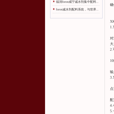
福润foron咸宁减水剂集中配料...
确
foron减水剂配料系统，与世界...
X
1
对
大
2
1
输
3
点
配
4
5