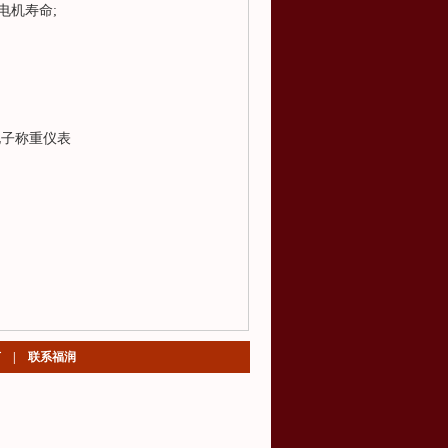
电机寿命;
电子称重仪表
言
|
联系福润