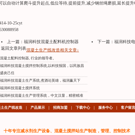
.可以自动计算爬斗提升起点,低位等待,提前提升,减少钢丝绳磨损,延长提升
414-10-25cyt
630088958
上一篇：
福润科技混凝土配料机控制器
下一篇：
福润科技
返回文章列表
混凝土生产线改造相关文章↓
混凝土配料控制器, 行业的领导者。
福润科技混凝土搅拌控制系统,以科技报国，以民族昌
盛炎己任
福润科技混凝土生产系统,煮酒论英雄，福润赢天下
福润科技混凝土搅拌系统
福润科技混凝土生产管理系统，中文汉显，精密精准
凝土生产线改造
|
产品展示
|
招商加盟
|
下载中心
|
服务中心
|
客户留
十年专注减水剂生产设备、混凝土搅拌站生产制造，管理、控制技术