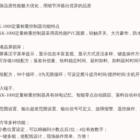
保品质性能极大优化，用细节淬炼出优异的品质
K-1000定量称重控制器功能特点
.XK-1000定量称重控制器采用高性能PVC面膜，轻触开关、大方豪华，
液晶屏损坏；
屏幕汉字菜单提示，显示信息丰富直观、显示方式灵活多样、键盘操作方
.可存储10组配方；落差补偿量、给料稳定时间、延时卸料、卸料延时时
0组配方，99个循环，0为无限循环；可设定爬斗提升时间/搅拌时间/主机
入端子。
.XK-1000定量称重控制器具有掉电记忆、智能零点自动跟踪、落料自动
范围设置、输出超差范围设置、输出信号可定义、故障报警、遥控操作、
方等多种功能；
.小数位置设定，可以精确到小数点后2位；4位有效数字；
.一键多能，使配线设计，现场操作简单、方便！