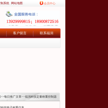
定制系统
|
网站地图
|
会员中心
客户留言
联系福润
闻
>>
每日推广文章
>>福润科技定量称重控制器
润科技电子称重仪表