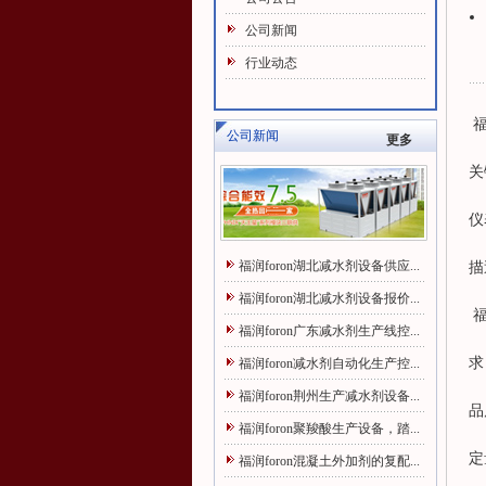
公司新闻
行业动态
福
公司新闻
更多
关
仪
福润foron湖北减水剂设备供应...
描
福润foron湖北减水剂设备报价...
福
福润foron广东减水剂生产线控...
求
福润foron减水剂自动化生产控...
福润foron荆州生产减水剂设备...
品
福润foron聚羧酸生产设备，踏...
定
福润foron混凝土外加剂的复配...