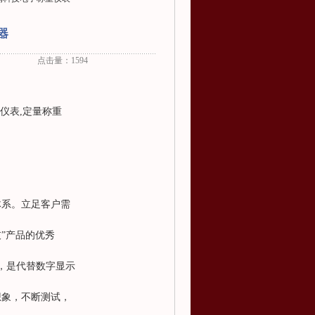
器
点击量：1594
仪表,定量称重
体系。立足客户需
”产品的优秀
大，是代替数字显示
想象，不断测试，