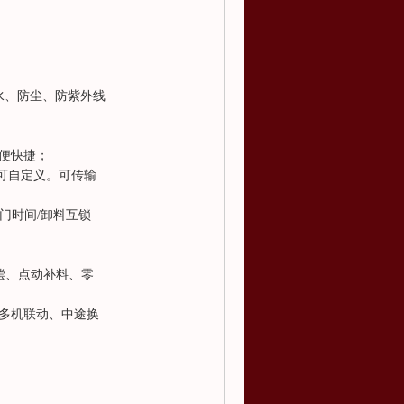
防水、防尘、防紫外线
便快捷；
间可自定义。可传输
开门时间/卸料互锁
补偿、点动补料、零
多机联动、中途换