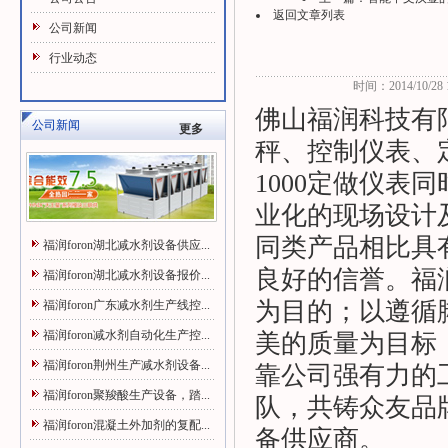
返回文章列表
公司新闻
行业动态
时间：2014/10/28 1
佛山福润科技有限
公司新闻
更多
秤、控制仪表、
1000定做仪表
业化的现场设计及
同类产品相比具
福润foron湖北减水剂设备供应...
良好的信誉。福
福润foron湖北减水剂设备报价...
为目的；以遵循
福润foron广东减水剂生产线控...
福润foron减水剂自动化生产控...
美的质量为目标
福润foron荆州生产减水剂设备...
靠公司强有力的
福润foron聚羧酸生产设备，踏...
队，共铸众友品
福润foron混凝土外加剂的复配...
备供应商。