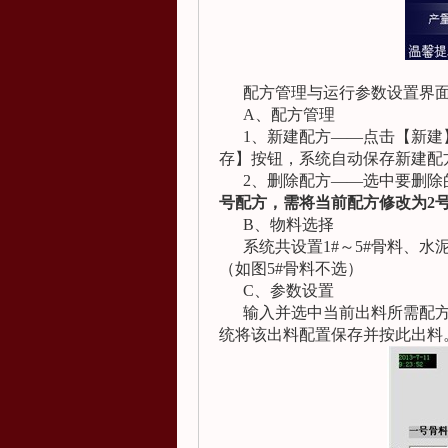
配方管理与运行参数设置界面
A
、配方管理
1
、新建配方——点击【新建
存】按钮，系统自动保存新建配
2
、删除配方——选中要删除
号配方，需将当前配方修改为
2
B
、物料选择
系统共设置
1#
～
5#
骨料、水
（如图
5#
骨料不选）
C
、参数设置
输入并选中当前出料所需配方
统将该出料配置保存并按此出料