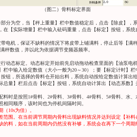
（图二）骨料标定界面
力部分为空，当【秤上重量】栏中数值稳定后，点击【除皮】，
，在【实际增量】栏中输入砝码重量，点击【标定】按钮，系统
皮带电机，保证不缺料的情况下将皮带上铺满料，停止后等【满
存满秤数值，并以此为依据调节变频器频率。
进行动态标定。动态标定开始前先启动拖动检查里面的【油泵电
】栏中输入给定数值（大小一般为
20
～
30
）；要【标定计时】栏
】按钮，所选择的骨料仓开始出料，系统自动按给定数值计算出
际总量】栏后点击【标定】按钮，系统自动计算出【动态系数】
配料时是按照
1#
骨料、
2#
骨料、
3#
骨料、
4#
骨料、
5#
骨料、水、
照相同顺序，该时间也为停机间隔时间。
期（
10s
为佳）。
差范围。在当前调节周期内骨料出现缺料情况并达到设定【补料
缺的料，如在当前周期内仍然没有补够，系统会在再下一个周期