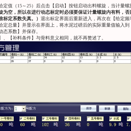
给定值（
15
～
25
）后点击【启动】按钮启动出料螺旋，当计量螺
旋为空，所以在进行动态标定时必须要保证计量螺旋内有料，否
致标定系数失真。）
退出标定界面后重新进入，再次在【给定频
给定总量】并显示在界面上，将水泥过磅后的实际重量值输入到
动态系数】并保存。
】、【补料条件】与骨料意义相同，就不再赘述了。