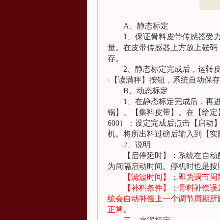
A
、静态标定
1
、保证骨料皮带传感器受
量。在皮带传感器上方放上砝码
存。
2
、静态标定完成后，运转
·【读满秤】按钮，系统自动保
B
、动态标定
1
、在静态标定完成后，再
锅】、【集料皮带】。在【给定
600
）；设定完成后点击【启动
机。将所出料过磅后输入到【实
2
、说明
【启停延时】：系统在自动
为间隔启动时间。停机时也是按
【滤波时间】：即为调节周
【补料条件】：骨料补偿误
统会自动补偿上一个调节周期所
正常。