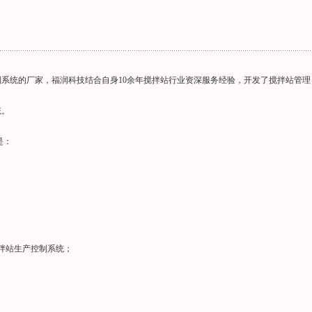
系统的厂家，福润科技结合自身10余年搅拌站行业资深服务经验，开发了搅拌站管理
统。
是：
搅拌站生产控制系统；