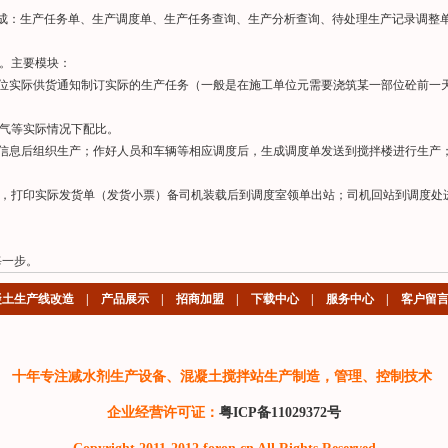
块组成：生产任务单、生产调度单、生产任务查询、生产分析查询、待处理生产记录调整
询。主要模块：
位实际供货通知制订实际的生产任务（一般是在施工单位元需要浇筑某一部位砼前一
天气等实际情况下配比。
信息后组织生产；作好人员和车辆等相应调度后，生成调度单发送到搅拌楼进行生产
，打印实际发货单（发货小票）备司机装载后到调度室领单出站；司机回站到调度处
每一步。
凝土生产线改造
|
产品展示
|
招商加盟
|
下载中心
|
服务中心
|
客户留
十年专注减水剂生产设备、混凝土搅拌站生产制造，管理、控制技术
企业经营许可证：
粤ICP备11029372号