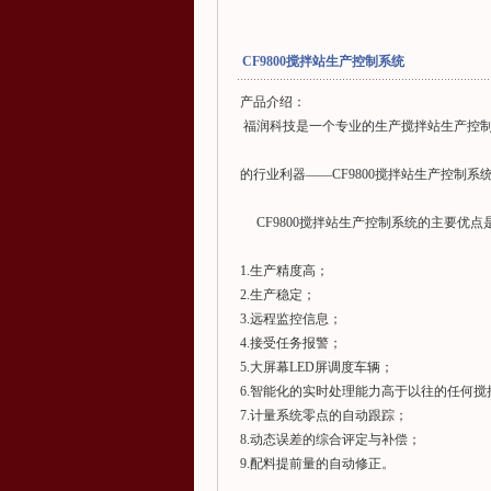
CF9800搅拌站生产控制系统
产品介绍：
福润科技是一个专业的生产搅拌站生产控制
的行业利器——CF9800搅拌站生产控制系
CF9800搅拌站生产控制系统的主要优点
1.生产精度高；
2.生产稳定；
3.远程监控信息；
4.接受任务报警；
5.大屏幕LED屏调度车辆；
6.智能化的实时处理能力高于以往的任何
7.计量系统零点的自动跟踪；
8.动态误差的综合评定与补偿；
9.配料提前量的自动修正。