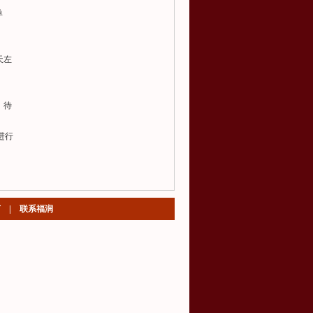
单
天左
；待
进行
言
|
联系福润