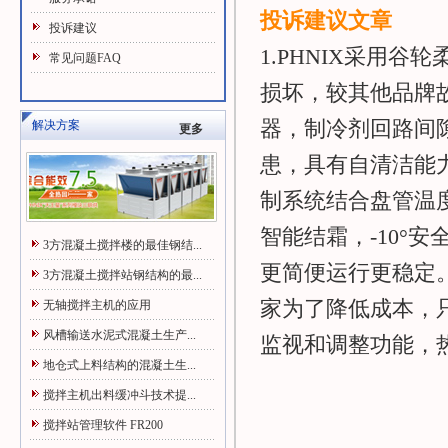
投诉建议文章
投诉建议
1.PHNIX采用
常见问题FAQ
损坏，较其他品牌故
器，制冷剂回路间
解决方案
更多
患，具有自清洁能力
制系统结合盘管温
智能结霜，-10°安
3方混凝土搅拌楼的最佳钢结...
更简便运行更稳定。
3方混凝土搅拌站钢结构的最...
家为了降低成本，
无轴搅拌主机的应用
风槽输送水泥式混凝土生产...
监视和调整功能，
地仓式上料结构的混凝土生...
搅拌主机出料缓冲斗技术提...
搅拌站管理软件 FR200