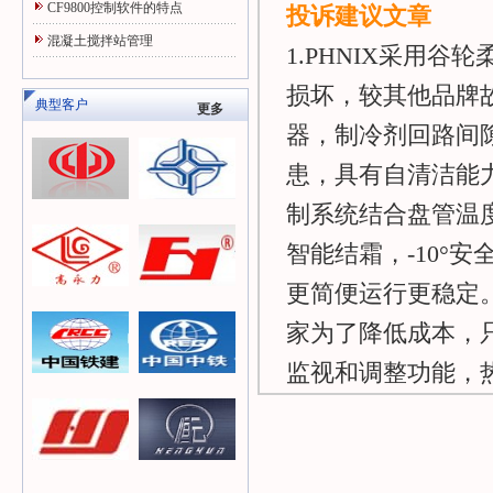
CF9800控制软件的特点
投诉建议文章
混凝土搅拌站管理
1.PHNIX采用
损坏，较其他品牌故
典型客户
更多
器，制冷剂回路间
患，具有自清洁能力
制系统结合盘管温
智能结霜，-10°安
更简便运行更稳定。
家为了降低成本，
监视和调整功能，