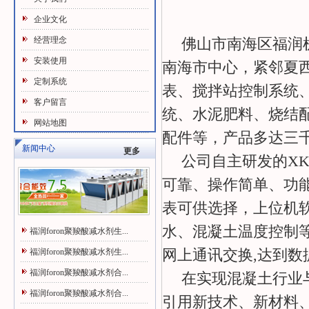
企业文化
经营理念
佛山市南海区福润
安装使用
南海市中心，紧邻夏
定制系统
表、搅拌站控制系统
客户留言
统、水泥肥料、烧结
网站地图
配件等，产品多达三
新闻中心
更多
公司自主研发的XK
可靠、操作简单、功
表可供选择，上位机
水、混凝土温度控制
福润foron聚羧酸减水剂生...
网上通讯交换,达到数
福润foron聚羧酸减水剂生...
福润foron聚羧酸减水剂合...
在实现混凝土行业
福润foron聚羧酸减水剂合...
引用新技术、新材料