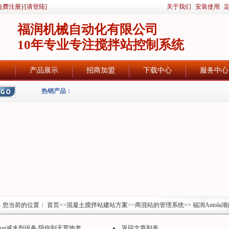
免费注册]
/
[请登陆]
关于我们
|
安装使用
|
福润机械自动化有限公司
10年专业专注搅拌站控制系统
产品展示
招商加盟
下载中心
服务中心
热销产品：
您当前的位置：
首页
>>
混凝土搅拌站建站方案
>>
商混站的管理系统
>> 福润Ant
oron减水剂设备,陪你到天荒地老...
返回文章列表