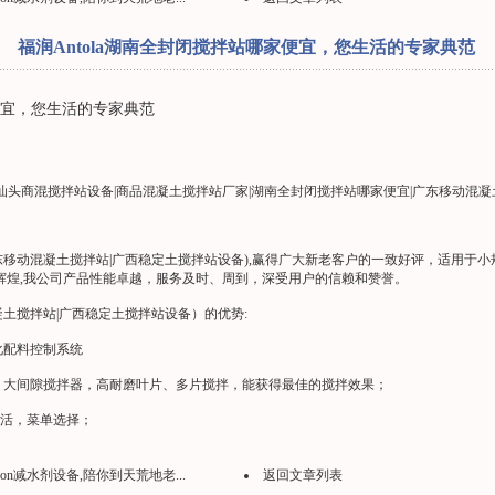
福润Antola湖南全封闭搅拌站哪家便宜，您生活的专家典范
家便宜，您生活的专家典范
汕头商混搅拌站设备|商品混凝土搅拌站厂家|湖南全封闭搅拌站哪家便宜|广东移动混凝
(广东移动混凝土搅拌站|广西稳定土搅拌站设备),赢得广大新老客户的一致好评，适用
手辉煌,我公司产品性能卓越，服务及时、周到，深受用户的信赖和赞誉。
混凝土搅拌站|广西稳定土搅拌站设备）的优势:
化配料控制系统
损、大间隙搅拌器，高耐磨叶片、多片搅拌，能获得最佳的搅拌效果；
灵活，菜单选择；
oron减水剂设备,陪你到天荒地老...
返回文章列表