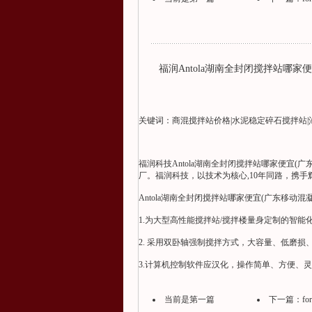
福润Antola湖南全封闭搅拌站哪
关键词：商混搅拌站价格|水泥稳定碎石搅拌站|
福润科技Antola湖南全封闭搅拌站哪家便宜
厂。福润科技，以技术为核心,10年同路，携
Antola湖南全封闭搅拌站哪家便宜(广东移动
1.为大型高性能搅拌站/搅拌楼量身定制的智能
2. 采用双卧轴强制搅拌方式，大容量、低磨
3.计算机控制软件应汉化，操作简单、方便、
当前是第一篇
下一篇：
f