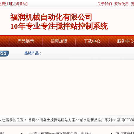
免费注册]
/
[请登陆]
关于我们
|
安装使用
|
福润机械自动化有限公司
10年专业专注搅拌站控制系统
产品展示
招商加盟
下载中心
服务中心
热销产品：
您当前的位置：
首页
>>
混凝土搅拌站建站方案
>>
减水剂新品推广系列
>> 福润CF
...
下一篇：
福润foron减水剂生产线厂家,提互...
返回文章列