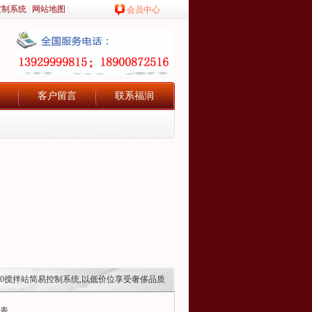
定制系统
|
网站地图
|
会员中心
客户留言
联系福润
9800搅拌站简易控制系统,以低价位享受奢侈品质
表