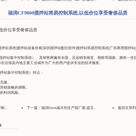
福润CF9800搅拌站简易控制系统,以低价位享受奢侈品质
以低价位享受奢侈品质
搅拌站系统|搅拌站设备价格|深圳搅拌站配比软件|搅拌站简易控制系统|广东两用搅拌站
|搅拌站集中控制系统）、其销售网遍布全国，且远销东南亚、朝鲜等国家。拥有一支
布在沿海及内地主要工业城市为广大的用户提供专业的技术服务。
|搅拌站集中控制系统）特点：
们无缘。
好营销策略的调整。
来的利润风险。
...
下一篇：
福润foron减水剂生产线厂家,提互...
返回文章列
备