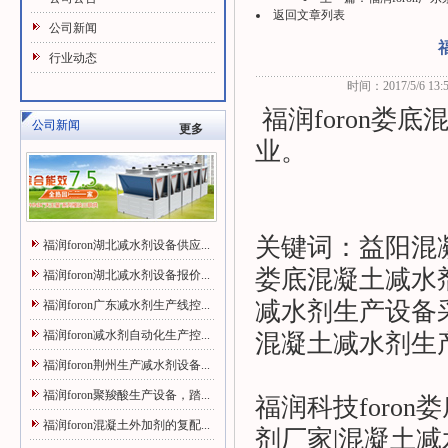
返回文章列表
公司新闻
行业动态
时间：2017/5/6 13:5
福润foron娄
公司新闻
更多
业。
关键词：益阳混
福润foron湖北减水剂设备供应...
娄底混凝土减水
福润foron湖北减水剂设备报价...
减水剂生产设备
福润foron广东减水剂生产线控...
福润foron减水剂自动化生产控...
混凝土减水剂生
福润foron荆州生产减水剂设备...
福润foron聚羧酸生产设备，踏...
福润科技foro
福润foron混凝土外加剂的复配...
剂厂家|混凝土减