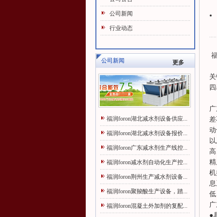
公司新闻
行业动态
福
公司新闻
更多
关
四
广
福润foron湖北减水剂设备供应...
差
动
福润foron湖北减水剂设备报价...
以
福润foron广东减水剂生产线控...
高
精
福润foron减水剂自动化生产控...
机
福润foron荆州生产减水剂设备...
息
福润foron聚羧酸生产设备，踏...
低
广
福润foron混凝土外加剂的复配...
●