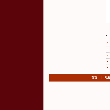
首页
|
混