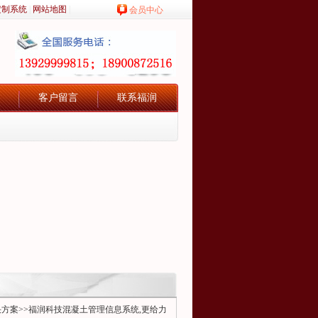
定制系统
|
网站地图
|
会员中心
客户留言
联系福润
决方案
>>福润科技混凝土管理信息系统,更给力