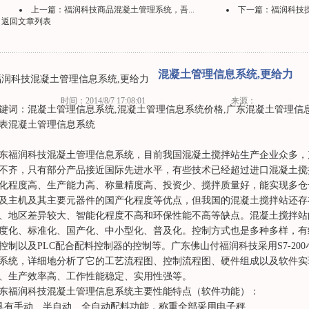
上一篇：
福润科技商品混凝土管理系统，吾...
下一篇：
福润科技搅
返回文章列表
混凝土管理信息系统,更给力
润科技混凝土管理信息系统,更给力
时间：2014/8/7 17:08:01
来源：
键词：混凝土管理信息系统,混凝土管理信息系统价格,广东混凝土管理信息
表混凝土管理信息系统
东福润科技混凝土管理信息系统，目前我国混凝土搅拌站生产企业众多，
不齐，只有部分产品接近国际先进水平，有些技术已经超过进口混凝土搅
化程度高、生产能力高、称量精度高、投资少、搅拌质量好，能实现多仓
及主机及其主要元器件的国产化程度等优点，但我国的混凝土搅拌站还存
、地区差异较大、智能化程度不高和环保性能不高等缺点。混凝土搅拌站
度化、标准化、国产化、中小型化、普及化。控制方式也是多种多样，有
控制以及PLC配合配料控制器的控制等。广东佛山付福润科技采用S7-20
系统，详细地分析了它的工艺流程图、控制流程图、硬件组成以及软件实
、生产效率高、工作性能稳定、实用性强等。
东福润科技混凝土管理信息系统主要性能特点（软件功能）：
具有手动、半自动、全自动配料功能，称重全部采用电子秤