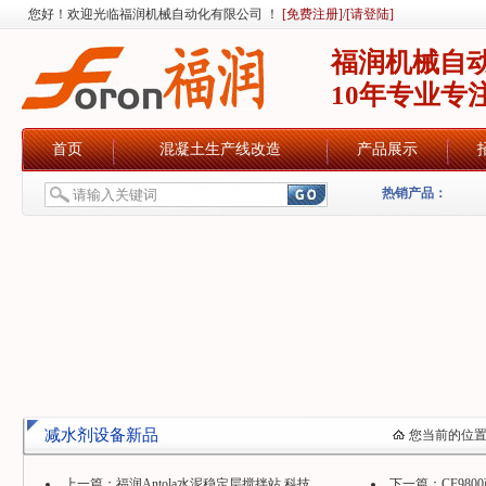
您好！欢迎光临福润机械自动化有限公司 ！
[免费注册]
/
[请登陆]
福润机械自
10年专业专
首页
混凝土生产线改造
产品展示
热销产品：
减水剂设备新品
您当前的位
上一篇：
福润Antola水泥稳定层搅拌站,科技...
下一篇：
CF980