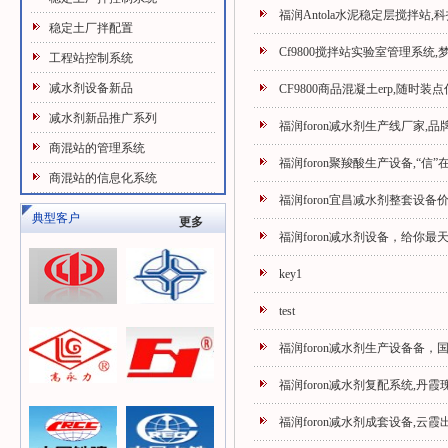
福润Antola水泥稳定层搅拌站,
稳定土厂拌配置
Cf9800搅拌站实验室管理系统
工程站控制系统
减水剂设备新品
CF9800商品混凝土erp,随时装
减水剂新品推广系列
福润foron减水剂生产线厂家,
商混站的管理系统
福润foron聚羧酸生产设备,“信
商混站的信息化系统
福润foron宜昌减水剂整套设备
典型客户
更多
福润foron减水剂设备，给你最
key1
test
福润foron减水剂生产设备备，
福润foron减水剂复配系统,丹
福润foron减水剂成套设备,云