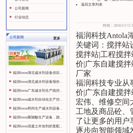
返回文章列表
公司新闻
行业动态
时间：2016/1/3 11:3
福润科技Antol
公司新闻
更多
关键词：搅拌站
搅拌站|工程搅拌
价|广东自建搅拌
厂家
福润foron湖北减水剂设备供应...
福润科技专业从事
福润foron湖北减水剂设备报价...
价|广东自建搅
福润foron广东减水剂生产线控...
福润foron减水剂自动化生产控...
宏伟、维修空间
福润foron荆州生产减水剂设备...
工地及商品砼、
福润foron聚羧酸生产设备，踏...
了让更多的用户
福润foron混凝土外加剂的复配...
逐步向智能领域