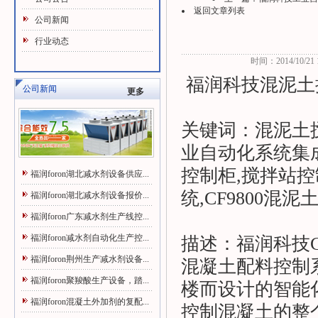
返回文章列表
公司新闻
行业动态
时间：2014/10/21 1
福润科技混泥土
公司新闻
更多
关键词：混泥土
业自动化系统集成
控制柜,搅拌站控制
福润foron湖北减水剂设备供应...
统
,CF9800混泥
福润foron湖北减水剂设备报价...
福润foron广东减水剂生产线控...
福润foron减水剂自动化生产控...
描述：福润科技CF
福润foron荆州生产减水剂设备...
混凝土配料控制
福润foron聚羧酸生产设备，踏...
楼而设计的智能
福润foron混凝土外加剂的复配...
控制混凝土的整