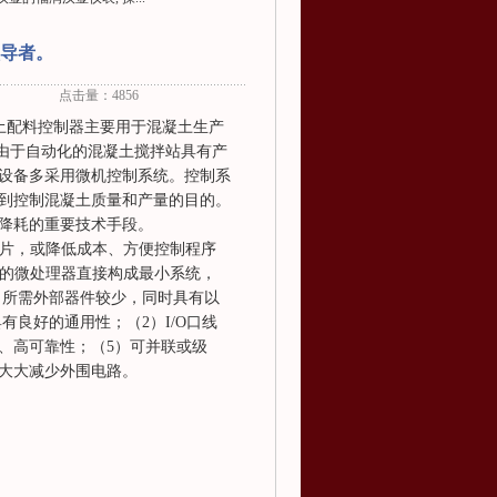
领导者。
点击量：4856
混凝土配料控制器主要用于混凝土生产
。由于自动化的混凝土搅拌站具有产
设备多采用微机控制系统。控制系
到控制混凝土质量和产量的目的。
降耗的重要技术手段。
用芯片，或降低成本、方便控制程序
RAM的微处理器直接构成最小系统，
、所需外部器件较少，同时具有以
有良好的通用性；（2）I/O口线
、高可靠性；（5）可并联或级
大大减少外围电路。