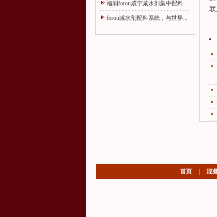
福润foron咸宁减水剂集中配料...
联
foron减水剂配料系统，与世界...
首页
|
混