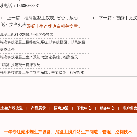
系电话：13686568431
上一篇：
福润混凝土仪表, 省心，放心！
下一篇：
智能中文汉显
返回文章列表
混凝土生产线改造相关文章↓
混凝土配料控制器, 行业的领导者。
福润科技混凝土搅拌控制系统,以科技报国，以民族昌
盛炎己任
福润科技混凝土生产系统,煮酒论英雄，福润赢天下
福润科技混凝土搅拌系统
福润科技混凝土生产管理系统，中文汉显，精密精准
凝土生产线改造
|
产品展示
|
招商加盟
|
下载中心
|
服务中心
|
客户留
十年专注减水剂生产设备、混凝土搅拌站生产制造，管理、控制技术