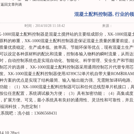
返回文章列表
混凝土配料控制器, 行业的
时间：2014/10/28 11:18:42
来源：
K-1000混凝土配料控制器是混凝土搅拌站的主要组成部分，XK-1000
原料的称重，XK-1000混凝土配料控制器是保证混凝土质量的重要前提
质量优质稳定、生产成本低、效率高、节能环保等优点，现有混凝土生产
可以设定各种原材料的配比和流量，控制各输入物料的瞬时流量，从而达
时，自动控制系统也是实现自动化、智能化、科学管理、安全生产和节能
制芯片的选择 。XK-1000混凝土配料控制器采用通用控制芯片代替专
发。XK-1000混凝土配料控制器使用AT89C52单片机自带大量ROM和
种方案的优点是实现了结构最简、输入/输出能力强、无需附加译码电路
功能：（1）XK-1000混凝土配料控制器可以和任何总线型单片机接口，具
按位任意配置，系统调试极为方便；（3）具有加密功能；（4）高集成度
，扩展方便。可见，最小系统具有良好的通用性、灵活性和可靠性，并且
润科技，为您定制！
系我吧：冼小姐：13686568431
14.10.28xcj