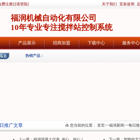
免费注册]
/
[请登陆]
关于我们
|
安装使用
|
福润机械自动化有限公司
10年专业专注搅拌站控制系统
产品展示
招商加盟
下载中心
服务中心
热销产品：
日推广文章
您当前的位置：
首页
>>
福润新闻
>>
每日推
上一篇：
福润混凝土仪表, 省心，放心！
下一篇：
智能中文汉