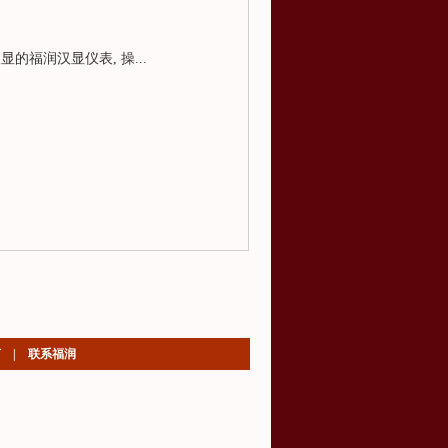
的福润汉显仪表, 操...
言
|
联系福润