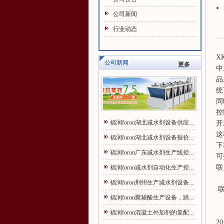
公司新闻
行业动态
X
公司新闻
更多
中
品
统
同
控
福润foron湖北减水剂设备供应...
开
这
福润foron湖北减水剂设备报价...
下
福润foron广东减水剂生产线控...
可
联
福润foron减水剂自动化生产控...
福
福润foron荆州生产减水剂设备...
联
福润foron聚羧酸生产设备，踏...
福润foron混凝土外加剂的复配...
20