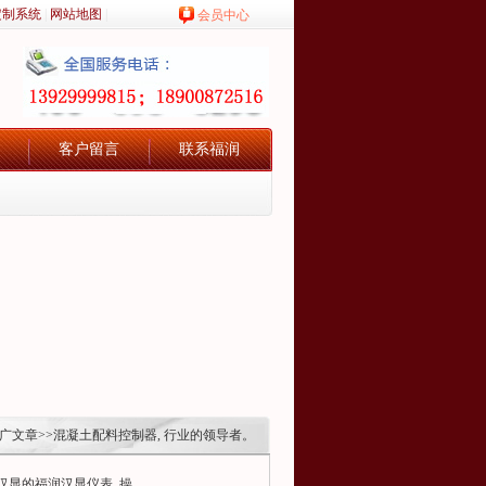
定制系统
|
网站地图
|
会员中心
客户留言
联系福润
广文章
>>混凝土配料控制器, 行业的领导者。
显的福润汉显仪表, 操...