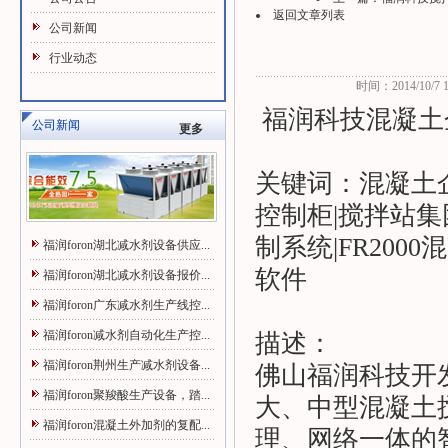
返回文章列表
公司新闻
行业动态
时间：2014/10/7 10
福润科技混凝土
公司新闻
更多
关键词：混凝土
控制柜|搅拌站集
制系统|FR200
福润foron湖北减水剂设备供应...
软件
福润foron湖北减水剂设备报价...
福润foron广东减水剂生产线控...
福润foron减水剂自动化生产控...
描述：
福润foron荆州生产减水剂设备...
佛山福润科技开发
福润foron聚羧酸生产设备，踏...
大、中型混凝土
福润foron混凝土外加剂的复配...
理、网络一体的智