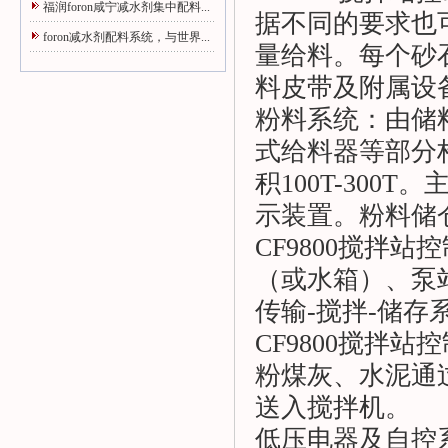
福润foron咸宁减水剂集中配料...
据不同的要求也
foron减水剂配料系统，与世界...
量给料。每个砂
料皮带及附属设
粉料系统：由储
式给料器等部分
积100T-30
示装置。粉料储
CF9800搅拌
（或水箱）、泵
传输-搅拌-储
CF9800搅拌
粉煤灰、水泥通
送入搅拌机。
低压电器及自控