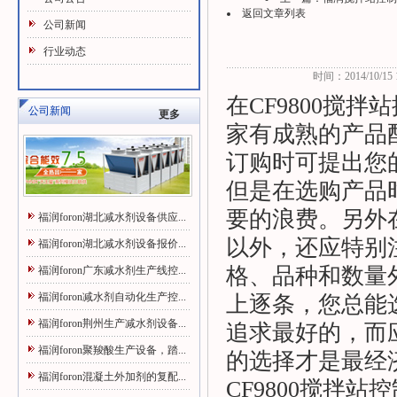
返回文章列表
公司新闻
行业动态
时间：2014/10/15 1
在CF9800搅
公司新闻
更多
家有成熟的产品
订购时可提出您
但是在选购产品
要的浪费。另外
福润foron湖北减水剂设备供应...
以外，还应特别
福润foron湖北减水剂设备报价...
格、品种和数量
福润foron广东减水剂生产线控...
福润foron减水剂自动化生产控...
上逐条，您总能
福润foron荆州生产减水剂设备...
追求最好的，而
福润foron聚羧酸生产设备，踏...
的选择才是最经
福润foron混凝土外加剂的复配...
CF9800搅拌