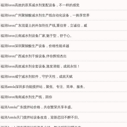
福润foron高效的萘系减水剂复配设备，不一样的感觉
福润foron广州聚羧酸减水剂生产线自动化设备，一购享世界
福润foron广东混凝土的外加剂生产线,重信誉，立诚信，威
福润foron云南减水剂设备厂家,魅于型，舒于心。
福润foron深圳聚羧酸生产设备，价格性能卓越
福润foron广西减水剂干燥设备,伴你辉煌杰出
福润foron高效减水剂全套设备,激发潜能，成就永恒！
福润foron咸宁减水剂软件，守护天性，成就天赋
福润antola深圳多功能搅拌站，聚焦、专注、简单、服务。
福润foron海南减水剂生产线，因你
福润Antola广东搅拌站价格，共创繁荣共享丰盛。
福润Antola天门搅拌站设备改造，迎新恋旧不醉不归。