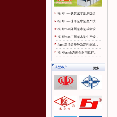
福润foron襄樊减水剂系统价...
福润foron珠海减水剂生产技...
福润foron随州减水剂成套设...
福润foron广州减水剂生产设...
foron武汉聚羧酸系高性能减...
福润Antola湖南全封闭搅拌...
典型客户
更多